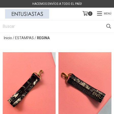
HACEMOS ENVÍOS A TODO EL PAÍS!
MENÚ
0
Inicio
/
ESTAMPAS
/
REGINA